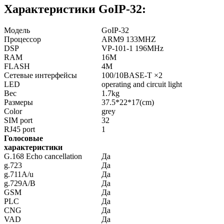
Характеристики GoIP-32:
Модель
GoIP-32
Процессор
ARM9 133MHZ
DSP
VP-101-1 196MHz
RAM
16M
FLASH
4M
Сетевые интерфейсы
100/10BASE-T ×2
LED
operating and circuit light
Вес
1.7kg
Размеры
37.5*22*17(cm)
Color
grey
SIM port
32
RJ45 port
1
Голосовые
характеристики
G.168 Echo cancellation
Да
g.723
Да
g.711A/u
Да
g.729A/B
Да
GSM
Да
PLC
Да
CNG
Да
VAD
Да